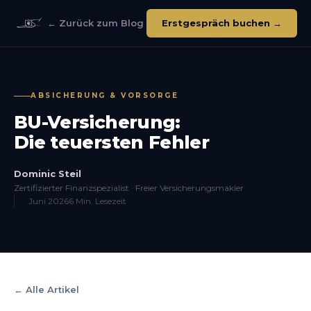
← Zurück zum Blog
Erstgespräch buchen →
ABSICHERUNG & VORSORGE
BU-Versicherung:
Die teuersten Fehler
Dominic Steil
Zertifizierter Finanzspezialist · Freier Versicherungsmakler
Juni 2026
6 Min. Lesezeit
← Alle Artikel